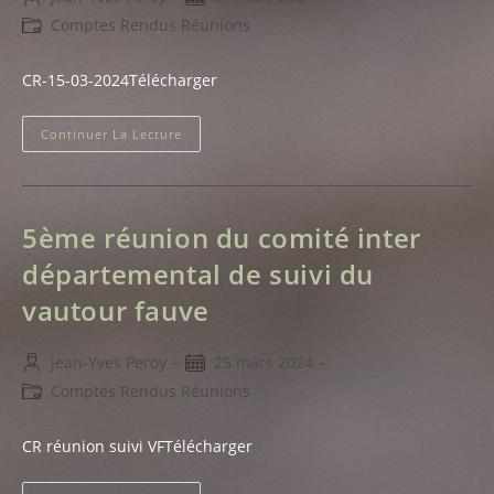
de
publiée :
Post
Comptes Rendus Réunions
la
category:
publication :
CR-15-03-2024Télécharger
Contenu
Continuer La Lecture
Restreint
5ème réunion du comité inter
départemental de suivi du
vautour fauve
Auteur/autrice
Publication
Jean-Yves Peroy
25 mars 2024
de
publiée :
Post
Comptes Rendus Réunions
la
category:
publication :
CR réunion suivi VFTélécharger