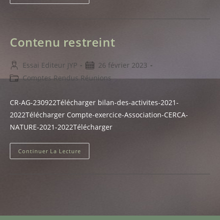
Restreint
Contenu restreint
Auteur/autrice
Publication
Essai Editeur JYP
26 février 2023
de
publiée :
Post
Comptes Rendus Réunions
la
category:
publication :
CR-AG-230922Télécharger bilan-des-activites-2021-
2022Télécharger Compte-exercice-Association-CERCA-
NATURE-2021-2022Télécharger
Contenu
Continuer La Lecture
Restreint